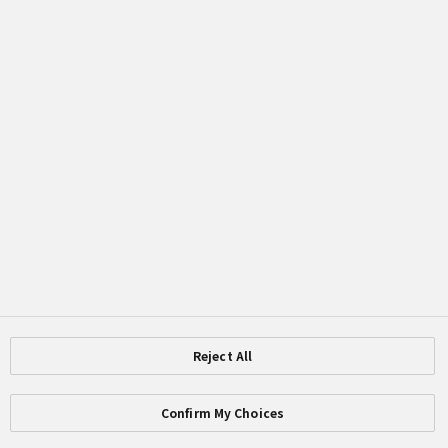
#LIGHT UP
THE
FUTURE
#みんなで
AKARIアク
ション
#カンボジ
ア
#ソーラー
ランタン
2023.05.22
「国際ビジネスデ
ザイン専門学校」
様に寄附ボックス
を設置頂きました
Reject All
【門真市で広がる
あかりの輪】
Confirm My Choices
#みんなで