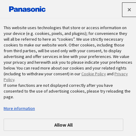
パナソニック ホールディングス株式会社
This website uses technologies that store or access information on
your device (e.g. cookies, pixels, and plugins); for convenience they
will all be referred to here as “cookies”. We use strictly necessary
サステナビリティ
cookies to make our website work. Other cookies, including those
from third parties, will be used only with your consent, to display
advertising and offer services in line with your preferences. We value
your privacy and herewith ask you to please indicate your preferences
below. You can read more about our cookies and your related rights
(including to withdraw your consent) in our
Cookie Policy
and
Privacy
Policy
.
If some functions are not displayed correctly after you have
カテゴリー一覧
consented to the use of advertising cookies, please try reloading the
page.
More information
Allow All
学び支援
NPO／NGO支援
社員参加