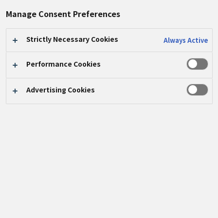
新興国途上国支援
Manage Consent Preferences
Strictly Necessary Cookies
Always Active
新興国途上国支援
Performance Cookies
2026.08.05
Advertising Cookies
東横堀川の水辺か
ら広がるAKARIア
クション － β本町
橋に回収ボックス
を設置いただきま
した
#AKARI
#企業市民
活動
#寄付ボッ
クス