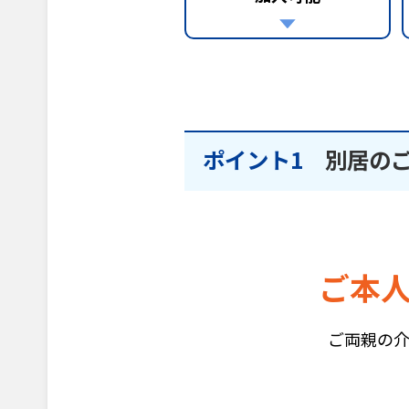
ポイント1
別居の
ご本
ご両親の