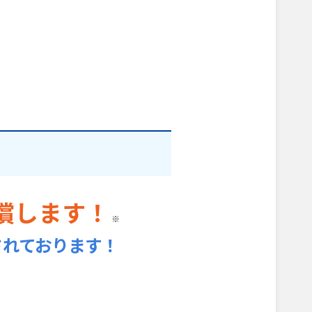
償します！
※
されております！