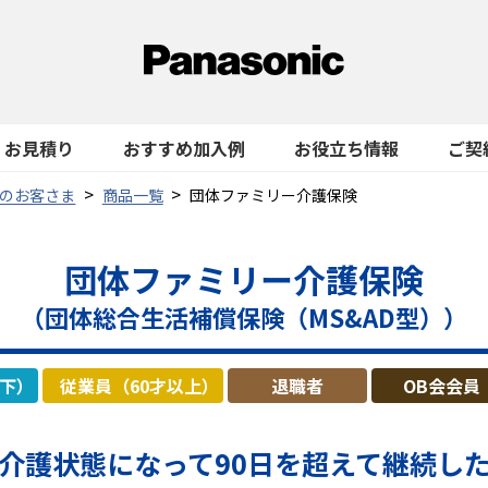
お見積り
おすすめ加入例
お役立ち情報
ご契
のお客さま
商品一覧
団体ファミリー介護保険
団体ファミリー介護保険
（団体総合生活補償保険（MS&AD型））
以下）
従業員（60才以上）
退職者
OB会会員
介護状態になって
90日を超えて継続し