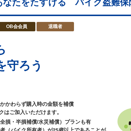
あなたをたすける バイク盗難保
OB会会員
退職者
ら
を守ろう
かかわらず購入時の金額を補償
イクはご加入いただけます。
全損・半損補償/水災補償）プランも有
者（バイク所有者）が25歳以上であることが