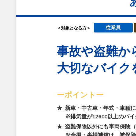
従業員
＜対象となる方＞
事故や盗難か
大切なバイク
ーポイントー
新車・中古車・年式・車種に
※排気量が126cc以上のバ
盗難保険以外にも車両保険（
※全損・半損補償は、被保険