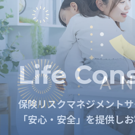
Risk Con
Life Con
保険リスクマネジメントサ
保険リスクマネジメントサ
「安心・安全」を提供し
お
「安心・安全」を提供し
お