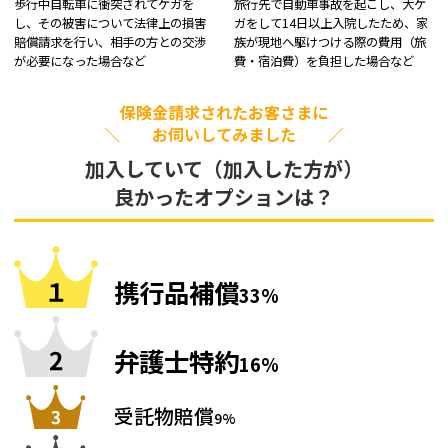
歩行中自転車に衝突されてケガを
旅行先で自動車事故を起こし、大ケ
し、その被害について法律上の損害
ガをして14日以上入院したため、家
賠償請求を行い、相手の方との交渉
族が現地へ駆けつける際の費用（旅
が必要になった場合など
費・宿泊費）を負担した場合など
保険金請求されたお客さまに
＼ お伺いしてみました ／
加入していて（加入した方が）
良かったオプションは？
携行品補償
33%
弁護士特約
16%
受託物賠償
9%