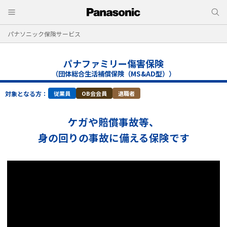
パナソニック保険サービス
パナファミリー傷害保険
（団体総合生活補償保険（MS&AD型））
対象となる方：
従業員
OB会会員
退職者
ケガや賠償事故等、
身の回りの事故に備える保険です