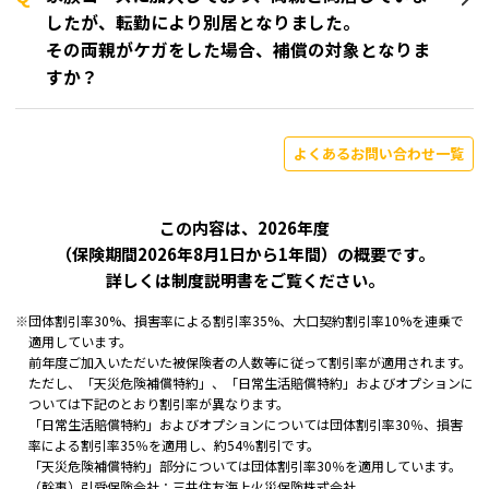
したが、転勤により別居となりました。
その両親がケガをした場合、補償の対象となりま
すか？
よくあるお問い合わせ一覧
この内容は、2026年度
（保険期間2026年8月1日から1年間）の概要です。
詳しくは制度説明書をご覧ください。
※
団体割引率30%、損害率による割引率35%、大口契約割引率10%を連乗で
適用しています。
前年度ご加入いただいた被保険者の人数等に従って割引率が適用されます。
ただし、「天災危険補償特約」、「日常生活賠償特約」およびオプションに
ついては下記のとおり割引率が異なります。
「日常生活賠償特約」およびオプションについては団体割引率30％、損害
率による割引率35％を適用し、約54％割引です。
「天災危険補償特約」部分については団体割引率30％を適用しています。
（幹事）引受保険会社：三井住友海上火災保険株式会社