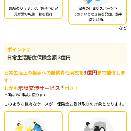
趣味のジョギング、散歩中
に足
屋外の仕事やスポーツ中
元が滑り転倒、膝を
強打
にめまいと吐き気を発症、
熱中
症と診断。
など
ポイント2
日常生活賠償保険金額 3億円
3億円
日常生活上の相手への賠償責任事故を
まで補償しま
す！
示談交渉サービス
＊
しかも
付き！
＊国内での事故に限ります
このような様々なケースが、保険金お受け取りの対象となります。