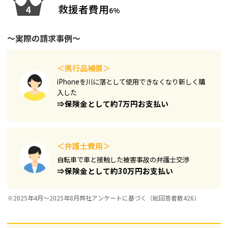
救援者費用
6%
～実際の請求事例～
＜携行品補償＞
iPhoneを川に落として使用できなくなり新しく購
入した​
⇒保険金として約7万円お支払い
＜弁護士費用＞
自転車で車と接触した被害事故の弁護士交渉
⇒保険金として約30万円お支払い
※2025年4月～2025年8月弊社アンケートに基づく（総回答者数426）