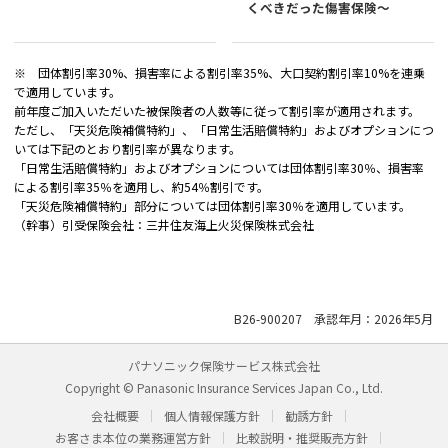
くべきだった傷害保険～
※ 団体割引率30%、損害率による割引率35%、大口契約割引率10%を連乗
で適用しています。
前年度ご加入いただいた被保険者の人数等に従って割引率が適用されます。
ただし、「天災危険補償特約」、「日常生活賠償特約」およびオプションにつ
いては下記のとおり割引率が異なります。
「日常生活賠償特約」およびオプションについては団体割引率30％、損害率
による割引率35％を適用し、約54％割引です。
「天災危険補償特約」部分については団体割引率30％を適用しています。
（幹事）引受保険会社：三井住友海上火災保険株式会社
B26-900207 承認年月：2026年5月
パナソニック保険サービス株式会社
Copyright © Panasonic Insurance Services Japan Co., Ltd.
会社概要
個人情報保護方針
勧誘方針
お客さま本位の業務運営方針
比較説明・推奨販売方針