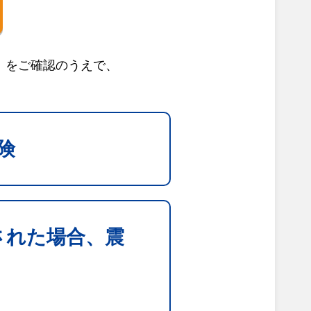
」をご確認のうえで、
険
された場合、震