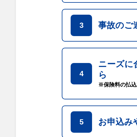
事故のご
3
ニーズに
4
ら
※保険料の払込
お申込み
5