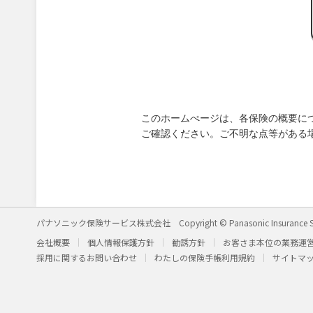
このホームぺージは、各保険の概要に
ご確認ください。ご不明な点等がある
パナソニック保険サービス株式会社
Copyright © Panasonic Insurance S
会社概要
個人情報保護方針
勧誘方針
お客さま本位の業務運
採用に関するお問い合わせ
わたしの保険手帳利用規約
サイトマ