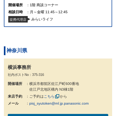
開催場所
1階 商談コーナー
相談日時
月～金曜 11:45～12:45
みらいライフ
提携代理店
神奈川県
横浜事務所
社内ポストNo：375-316
開催場所
横浜市都筑区佐江戸町600番地
佐江戸北地区構内 N3棟1階
来店予約
ご予約は
こちら
から
メール
pisj_syutoken@ml.jp.panasonic.com