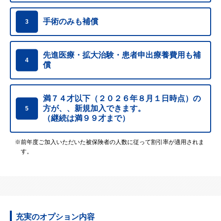
手術のみも補償
3
先進医療・拡大治験・患者申出療養費用も補
4
償
満７４才以下（２０２６年８月１日時点）の
方が、、
新規加入できます。
5
（継続は満９９才まで）
※前年度ご加入いただいた被保険者の人数に従って割引率が適用されま
す。
充実のオプション内容