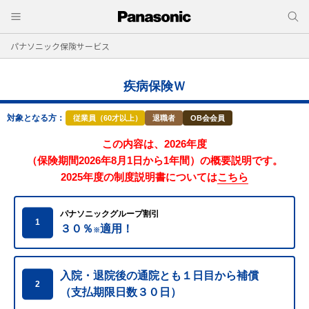
パナソニック保険サービス
疾病保険Ｗ
対象となる方：
従業員（60才以上）
退職者
OB会会員
この内容は、2026年度
（保険期間2026年8月1日から1年間）の概要説明です。
2025年度の制度説明書については
こちら
パナソニックグループ割引
1
３０％
適用！
※
入院・退院後の通院とも１日目から補償
2
（支払期限日数３０日）