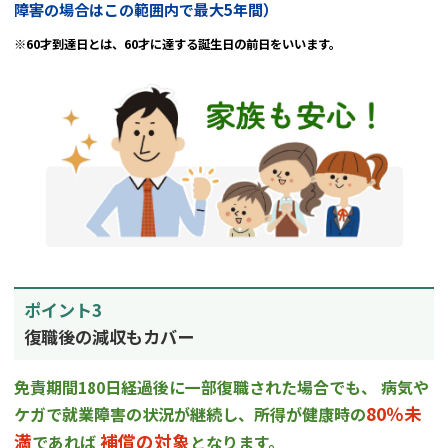
障害の場合はこの範囲内で最大5年間）
※60才到達日とは、60才に達する誕生日の前日をいいます。
ポイント3
復職後の減収もカバー
免責期間180日経過後に一部復職された場合でも、
病気や
80％未
ケガで就業障害の状況が継続し、所得が健康時の
満
補償の対象
であれば
となります。