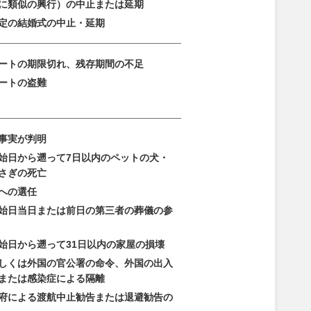
に類似の興行）の中止または延期
定の結婚式の中止・延期
ートの期限切れ、残存期間の不足
ートの盗難
事実が判明
始日から遡って7日以内のペットの犬・
さぎの死亡
への選任
始日当日または前日の第三者の葬儀の参
始日から遡って31日以内の家屋の損壊
しくは外国の官公署の命令、外国の出入
または感染症による隔離
府による渡航中止勧告または退避勧告の