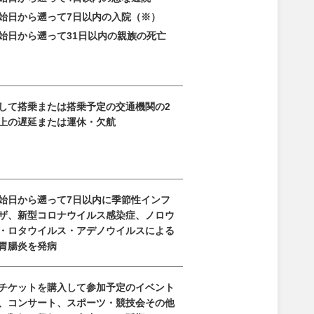
始日から遡って7日以内の入院（※）
始日から遡って31日以内の親族の
死亡
して搭乗または搭乗予定の交通機関の2
上の遅延または運休・欠航
始日から遡って7日以内に季節性インフ
ザ、新型コロナウイルス感染症、ノロウ
・ロタウイルス・アデノウイルスによる
胃腸炎を発病
チケットを購入して参加予定のイベント
、コンサート、スポーツ・競技会その他