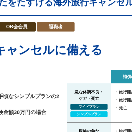
たをたすける海外旅行キャンセ
OB会会員
退職者
キャンセルに備える
補償
急な体調不良・
旅行開
手頃なシンプルプランの2
ケガ・死亡
旅行開
ワイドプラン
死亡
険金額30万円の場合
シンプルプラン
親族の急な
旅行開