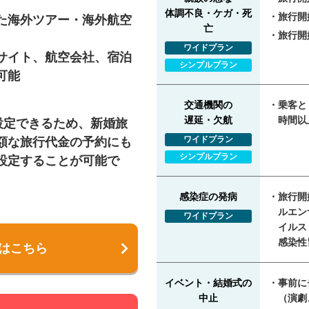
体調不良・ケガ・死
旅行開
た海外ツアー・海外航空
亡
旅行開
ワイドプラン
サイト、航空会社、宿泊
シンプルプラン
可能
交通機関の
乗客と
遅延・欠航
時間以
設定できるため、新婚旅
ワイドプラン
額な旅行代金の予約にも
シンプルプラン
設定することが可能で
感染症の発病
旅行開
ルエン
ワイドプラン
イルス
感染性
はこちら
イベント・結婚式の
事前に
中止
（演劇