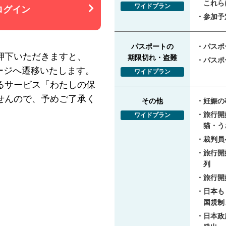
これら
ワイドプラン
ログイン
参加予
パスポートの
パスポ
押下いただきますと、
期限切れ・盗難
パスポ
イページへ遷移いたします。
ワイドプラン
るサービス「わたしの保
せんので、予めご了承く
その他
妊娠の
旅行開
ワイドプラン
猫・う
裁判員
旅行開
列
旅行開
日本も
国規制
日本政