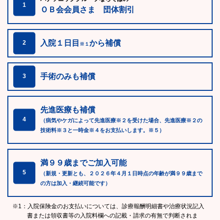
1
ＯＢ会会員さま 団体割引
入院１日目
から補償
2
※１
手術のみも補償
3
先進医療も補償
4
（病気やケガによって先進医療※２を受けた場合、先進医療※２の
技術料※３と一時金※４をお支払いします。※５）
満９９歳までご加入可能
5
（新規・更新とも、２０２６年４月１日時点の年齢が満９９歳まで
の方は加入・継続可能です）
※1：入院保険金のお支払いについては、診療報酬明細書や治療状況記入
書または領収書等の入院料欄への記載・請求の有無で判断されま