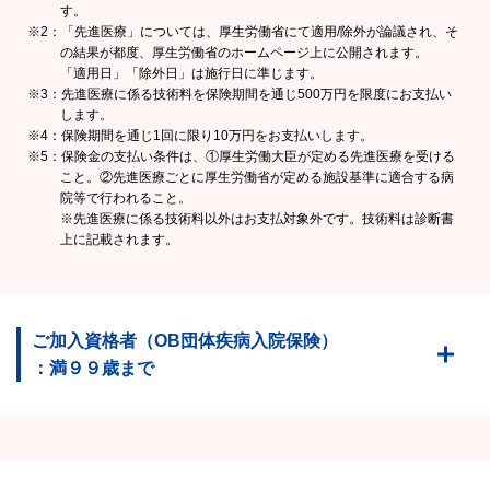
す。
※2：「先進医療」については、厚生労働省にて適用/除外が論議され、そ
の結果が都度、厚生労働省のホームページ上に公開されます。
「適用日」「除外日」は施行日に準じます。
※3：先進医療に係る技術料を保険期間を通じ500万円を限度にお支払い
します。
※4：保険期間を通じ1回に限り10万円をお支払いします。
※5：保険金の支払い条件は、①厚生労働大臣が定める先進医療を受ける
こと。②先進医療ごとに厚生労働省が定める施設基準に適合する病
院等で行われること。
※先進医療に係る技術料以外はお支払対象外です。技術料は診断書
上に記載されます。
ご加入資格者（OB団体疾病入院保険）
：満９９歳まで