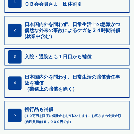
1
ＯＢ会会員さま 団体割引
日本国内外を問わず、日常生活上の急激かつ
偶然な外来の
事故によるケガを２４時間補償
2
(就業中含む）
入院・通院とも１日目から補償
3
日本国内外を問わず、日常生活の賠償責任事
故を補償
4
（業務上の賠償を除く）
携行品も補償
5
(１０万円を限度に保険金をお支払いします。お客さまの免責金額
(自己負担)は５，０００円です)