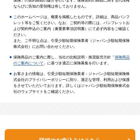
保険」の契約締結の媒介を行います。保険契約の締結に関する代理権
ならびに告知の受領権は有しておりません。
このホームページは、概要を掲載したものです。詳細は、商品パンフ
レット等をご覧ください。なお、ご契約等の際には、パンフレットお
よび契約申込のご案内（兼重要事項説明書）にて必ず内容をご確認く
ださい。
また、ご不明な点は、引受少額短期保険業者（ジャパン少額短期保険
株式会社）にお問い合わせください。
保険商品のご案内に際し、当社の比較説明・推奨販売方針「
保険商品
のご案内について
」に基づき適正に保険募集を行います。
お客さまの情報は、引受少額短期保険業者：ジャパン少額短期保険株
式会社のプライバシーポリシーに則り、適正な管理、利用および保護
をさせていただいております。詳しくはジャパン少額短期保険株式会
社のウェブサイトをご確認ください。