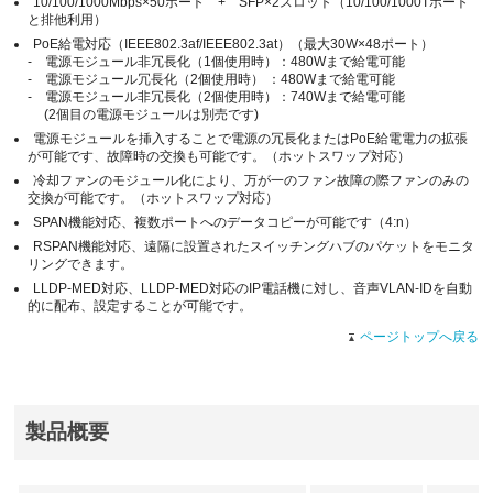
10/100/1000Mbps×50ポート + SFP×2スロット（10/100/1000Tポート
と排他利用）
PoE給電対応（IEEE802.3af/IEEE802.3at）（最大30W×48ポート）
- 電源モジュール非冗長化（1個使用時）：480Wまで給電可能
- 電源モジュール冗長化（2個使用時） ：480Wまで給電可能
- 電源モジュール非冗長化（2個使用時）：740Wまで給電可能
(2個目の電源モジュールは別売です)
電源モジュールを挿入することで電源の冗長化またはPoE給電電力の拡張
が可能です、故障時の交換も可能です。（ホットスワップ対応）
冷却ファンのモジュール化により、万が一のファン故障の際ファンのみの
交換が可能です。（ホットスワップ対応）
SPAN機能対応、複数ポートへのデータコピーが可能です（4:n）
RSPAN機能対応、遠隔に設置されたスイッチングハブのパケットをモニタ
リングできます。
LLDP-MED対応、LLDP-MED対応のIP電話機に対し、音声VLAN-IDを自動
的に配布、設定することが可能です。
ページトップへ戻る
製品概要