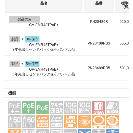
品名
品番
標準価
(税抜)
製品のみ
PN28489R
510,00
GA-EMR48TPoE+
製品
+
3年保守
PN28489RB3
555,00
GA-EMR48TPoE+
3年先出しセンドバック保守バンドル品
製品
+
5年保守
PN28489RB5
591,00
GA-EMR48TPoE+
5年先出しセンドバック保守バンドル品
機能