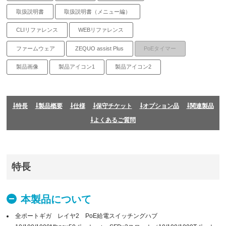
取扱説明書
取扱説明書（メニュー編）
CLIリファレンス
WEBリファレンス
ファームウェア
ZEQUO assist Plus
PoEタイマー
製品画像
製品アイコン1
製品アイコン2
特長
製品概要
仕様
保守チケット
オプション品
関連製品
よくあるご質問
特長
本製品について
全ポートギガ レイヤ2 PoE給電スイッチングハブ