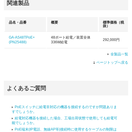
関連製品
品名・品番
概要
標準価格
（税
抜）
GA-AS48TPoE+
48ポート給電／装置全体
292,000円
(PN25488)
336W給電
全製品一覧
ページトップへ戻る
よくあるご質問
PoEスイッチに給電非対応の機器を接続するのですが問題ありま
すでしょうか。
給電対応機器を接続した場合、工場出荷状態で使用しても給電可
能でしょうか。
PoE端末(IP電話、無線AP等)接続時に使用するケーブルの制限は