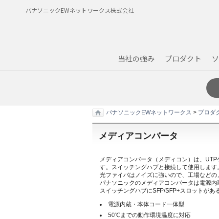
パナソニックEWネットワークス株式会社
当社の強み
プロダクト
ソ
プロダクト
ソリューション
サポート
データダウンロード
会社概要
無線LAN「AIRRECT」
ピックアップコンテンツ
無線LAN「AIRRECT」
仕様書・図面・取扱説明書・保証書
会社案内
耐環境スイッチ
スマートビルディングサービス『SGNIS
アプリケーション
決算公告
ハードウェア保守
パナソニックEWネットワークス
>
プロダ
次世代LAN Wi-Fi7 ＆ 10G
学びを最適化するネットワーク
品質方針
クイックスタートガイド
認定資格証
設定例
メディアコンバータ
ファームウェア情報
SFPモジュール/SFP+モジュール
ネットワーク統合管理ソフトウェア「PP
メディアコンバータ（メディコン）は、UTP
す。スイッチングハブと接続して使用します
動画集
フォームでのお問い合わせ
光ファイバはノイズに強いので、工場などの
パナソニックのメディアコンバータは電源内
スイッチングハブにSFP/SFP+スロットがあ
電源内蔵・本体コード一体型
50℃までの動作環境温度に対応