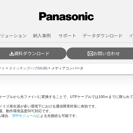
リューション
納入事例
サポート
データダウンロード
資料ダウンロード
お問い合わせ
スイッチングハブ(HUB)
ソリューション別
スイッチングハブ（HUB）
ファームウェア
代表挨拶
メディア
コラム
よくある
電子カタ
採用情報
』
当社の強み
レイヤ3スイッチングハブ
ネットワークシステム
設定例
製品の環
スイッ
クト
>
スイッチングハブ(HUB)
> メディアコンバータ
ソリューションメニュー
レイヤ2スイッチングハブ
映像システム
保守サービス
ベストソ
無線LAN
健康経営宣言
PoE給電スイッチングハブ
入退室管理システム
検証情報
当社の存
LAN配線（ワイヤリング）
販売終了品・サポート終了品
オプション
生産終了
故障時の対応
S」
スイッチングハブ対応アプリケーション
製品機能
ケーブルから光ファイバに変換することで、UTPケーブルでは100ｍまでに限られ
。
スイッチングハブ検索
メールマガジン配信サービス
他社製品
ノイズ発生源が多い環境下における通信障害対策に有効です。
蔵、動作環境温度50℃対応です。
る場合、
SFPモジュール
による光接続も可能です。