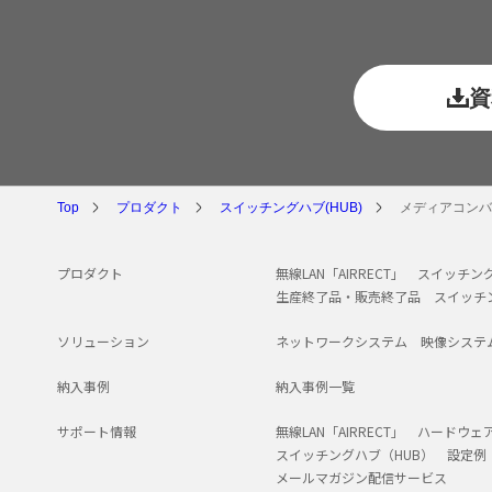
資
Top
プロダクト
スイッチングハブ(HUB)
メディアコンバ
プロダクト
無線LAN「AIRRECT」
スイッチング
生産終了品・販売終了品
スイッチ
ソリューション
ネットワークシステム
映像システ
納入事例
納入事例一覧
サポート情報
無線LAN「AIRRECT」
ハードウェ
スイッチングハブ（HUB）
設定例
メールマガジン配信サービス