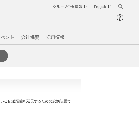
グループ企業情報
English
イベント
会社概要
採用情報
コンバータ
ご質問
ログ
境への取組み（環境方針）
チングハブ（HUB）
リューションパートナ様
「AIRRECT」
在意義
品・販売終了品
説明
ている伝送距離を延長するための変換装置で
との検証情報