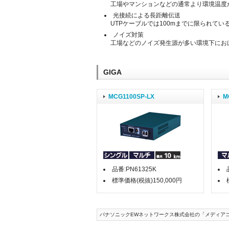
工場やマンションなどの通常より環境温度
光接続による長距離伝送
UTPケーブルでは100mまでに限られてい
ノイズ対策
工場などのノイズ発生源が多い環境下にお
GIGA
MCG1100SP-LX
M
品番:PN61325K
標準価格(税抜)150,000円
パナソニックEWネットワークス株式会社の「メディアコンバ