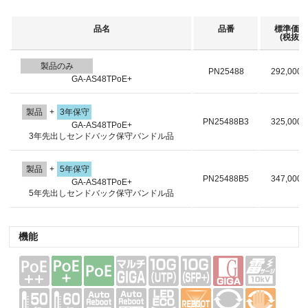
品名
品番
標準価格
(税抜)
製品のみ
PN25488
292,000
GA-AS48TPoE+
製品
+
3年保守
PN25488B3
325,000
GA-AS48TPoE+
3年先出しセンドバック保守バンドル品
製品
+
5年保守
PN25488B5
347,000
GA-AS48TPoE+
5年先出しセンドバック保守バンドル品
機能