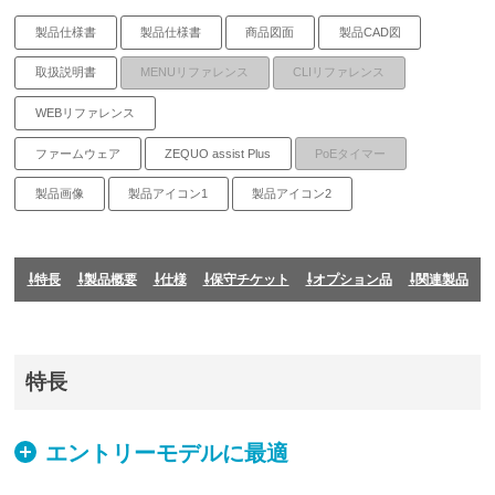
製品仕様書
製品仕様書
商品図面
製品CAD図
取扱説明書
MENUリファレンス
CLIリファレンス
WEBリファレンス
ファームウェア
ZEQUO assist Plus
PoEタイマー
製品画像
製品アイコン1
製品アイコン2
特長
製品概要
仕様
保守チケット
オプション品
関連製品
特長
エントリーモデルに最適