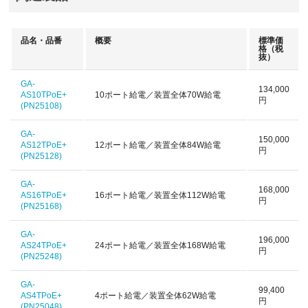
品名・品番
概要
標準価
格
（税
抜）
GA-
134,000
AS10TPoE+
10ポート給電／装置全体70W給電
円
(PN25108)
GA-
150,000
AS12TPoE+
12ポート給電／装置全体84W給電
円
(PN25128)
GA-
168,000
AS16TPoE+
16ポート給電／装置全体112W給電
円
(PN25168)
GA-
196,000
AS24TPoE+
24ポート給電／装置全体168W給電
円
(PN25248)
GA-
99,400
AS4TPoE+
4ポート給電／装置全体62W給電
円
(PN25048)