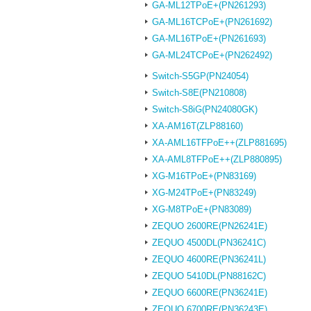
GA-ML12TPoE+(PN261293)
GA-ML16TCPoE+(PN261692)
GA-ML16TPoE+(PN261693)
GA-ML24TCPoE+(PN262492)
Switch-S5GP(PN24054)
Switch-S8E(PN210808)
Switch-S8iG(PN24080GK)
XA-AM16T(ZLP88160)
XA-AML16TFPoE++(ZLP881695)
XA-AML8TFPoE++(ZLP880895)
XG-M16TPoE+(PN83169)
XG-M24TPoE+(PN83249)
XG-M8TPoE+(PN83089)
ZEQUO 2600RE(PN26241E)
ZEQUO 4500DL(PN36241C)
ZEQUO 4600RE(PN36241L)
ZEQUO 5410DL(PN88162C)
ZEQUO 6600RE(PN36241E)
ZEQUO 6700RE(PN36243E)