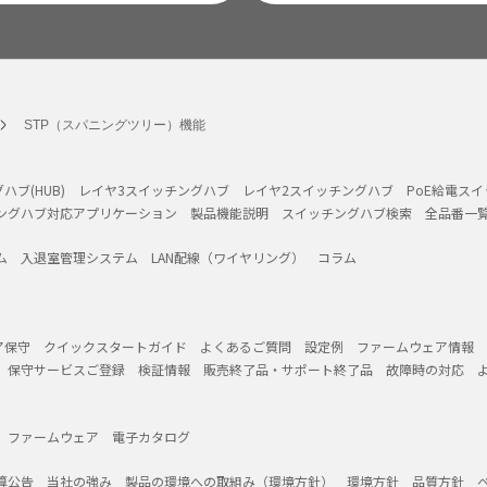
STP（スパニングツリー）機能
ハブ(HUB)
レイヤ3スイッチングハブ
レイヤ2スイッチングハブ
PoE給電ス
ングハブ対応アプリケーション
製品機能説明
スイッチングハブ検索
全品番一
ム
入退室管理システム
LAN配線（ワイヤリング）
コラム
ア保守
クイックスタートガイド
よくあるご質問
設定例
ファームウェア情報
保守サービスご登録
検証情報
販売終了品・サポート終了品
故障時の対応
ファームウェア
電子カタログ
算公告
当社の強み
製品の環境への取組み（環境方針）
環境方針
品質方針