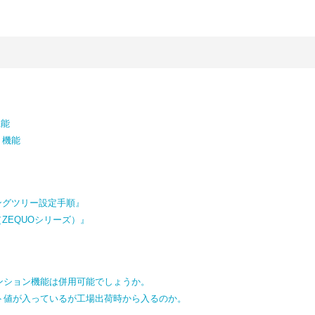
機能
）機能
ングツリー設定手順』
ZEQUOシリーズ）』
ンション機能は併用可能でしょうか。
ト値が入っているが工場出荷時から入るのか。