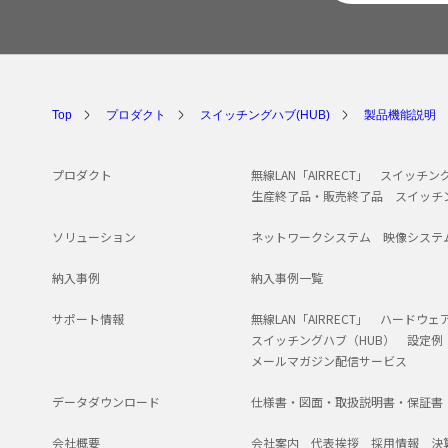
Top
プロダクト
スイッチングハブ(HUB)
製品機能説明
プロダクト
無線LAN「AIRRECT」
スイッチング
生産終了品・販売終了品
スイッチ
ソリューション
ネットワークシステム
映像システ
納入事例
納入事例一覧
サポート情報
無線LAN「AIRRECT」
ハードウェ
スイッチングハブ（HUB）
設定例
メールマガジン配信サービス
データダウンロード
仕様書・図面・取扱説明書・保証書
会社概要
会社案内
代表挨拶
採用情報
決