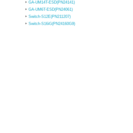
GA-UM14T-ESD(PN24141)
GA-UM6T-ESD(PN24061)
Switch-S12E(PN211207)
Switch-S16iG(PN24160G9)