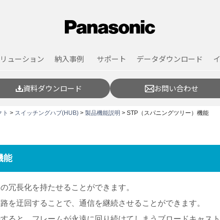
リューション
納入事例
サポート
データダウンロード
資料ダウンロード
お問い合わせ
クト
>
スイッチングハブ(HUB)
>
製品機能説明
> STP（スパニングツリー）機能
機能
路の冗長化を持たせることができます。
経路を迂回することで、通信を継続させることができます。
続すると、フレームが永遠に回り続けてしまうブロードキャス