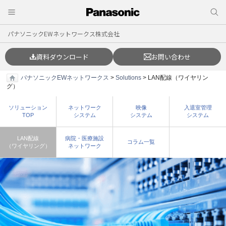
パナソニックEWネットワークス株式会社
資料ダウンロード
お問い合わせ
パナソニックEWネットワークス
>
Solutions
> LAN配線（ワイヤリン
グ）
ソリューション
ネットワーク
映像
入退室管理
TOP
システム
システム
システム
LAN配線
病院・医療施設
コラム一覧
（ワイヤリング）
ネットワーク