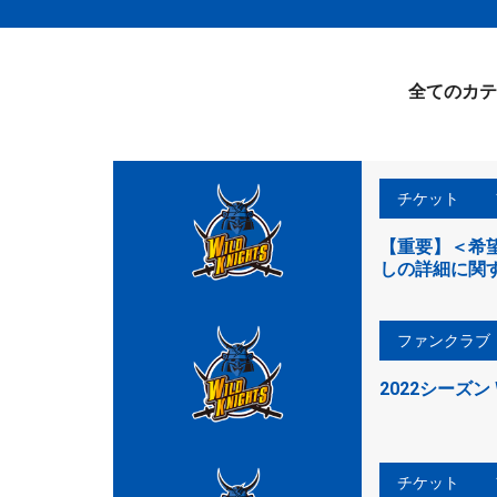
全てのカテ
チケット
【重要】＜希望
しの詳細に関
ファンクラブ
2022シーズン 
チケット