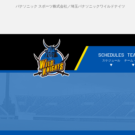
パナソニック スポーツ株式会社／埼玉パナソニックワイルドナイツ
SCHEDULES
TE
・試合日程・結果
・
スケジュール
チーム
・チームスケジュール
・
▼