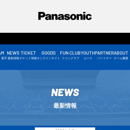
AM
NEWS
TICKET
GOODS
FUN CLUB
YOUTH
PARTNER
ABOUT
選手情報
・選手
最新情報
チケット情報
オンラインサイト
ファンクラブ
ユース
パートナー
チーム概要
スタッフ情報
▼
NEWS
最新情報