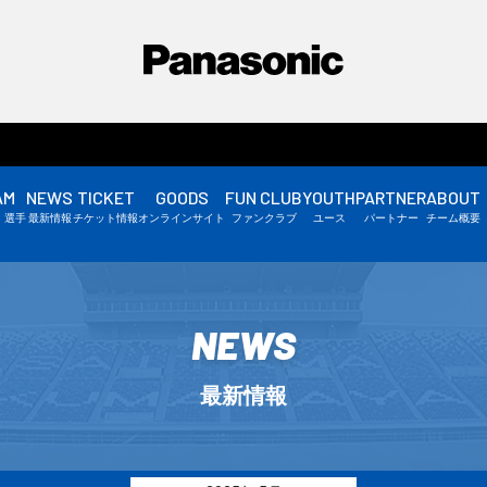
AM
NEWS
TICKET
GOODS
FUN CLUB
YOUTH
PARTNER
ABOUT
選手情報
・選手
最新情報
チケット情報
オンラインサイト
ファンクラブ
ユース
パートナー
チーム概要
スタッフ情報
▼
NEWS
最新情報