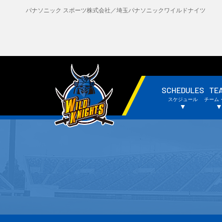
パナソニック スポーツ株式会社／埼玉パナソニックワイルドナイツ
SCHEDULES
TE
・試合日程・結果
・
スケジュール
チーム
・チームスケジュール
・
▼