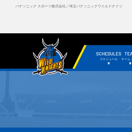
パナソニック スポーツ株式会社／埼玉パナソニックワイルドナイツ
SCHEDULES
TE
・試合日程・結果
・
スケジュール
チーム
・チームスケジュール
・
▼