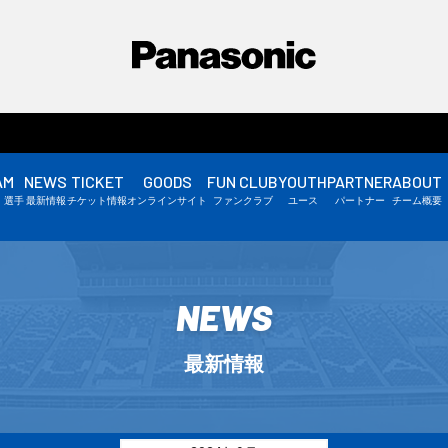
AM
NEWS
TICKET
GOODS
FUN CLUB
YOUTH
PARTNER
ABOUT
選手情報
・選手
最新情報
チケット情報
オンラインサイト
ファンクラブ
ユース
パートナー
チーム概要
スタッフ情報
▼
NEWS
最新情報