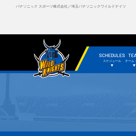
パナソニック スポーツ株式会社／埼玉パナソニックワイルドナイツ
SCHEDULES
TE
・試合日程・結果
・
スケジュール
チーム
・チームスケジュール
・
▼