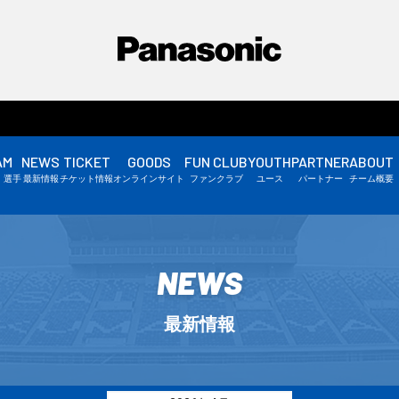
AM
NEWS
TICKET
GOODS
FUN CLUB
YOUTH
PARTNER
ABOUT
選手情報
・選手
最新情報
チケット情報
オンラインサイト
ファンクラブ
ユース
パートナー
チーム概要
スタッフ情報
▼
NEWS
最新情報