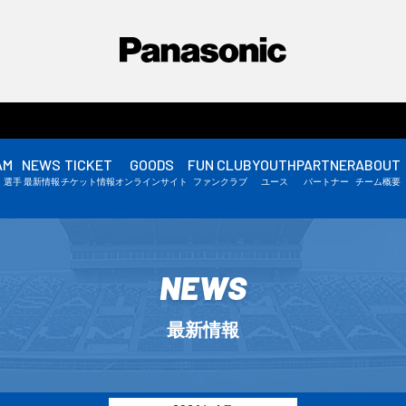
AM
NEWS
TICKET
GOODS
FUN CLUB
YOUTH
PARTNER
ABOUT
選手情報
・選手
最新情報
チケット情報
オンラインサイト
ファンクラブ
ユース
パートナー
チーム概要
スタッフ情報
▼
NEWS
最新情報