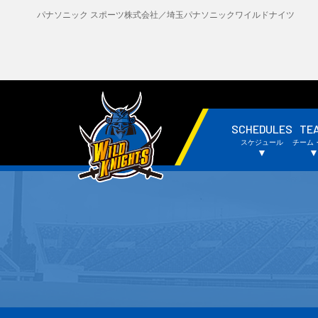
パナソニック スポーツ株式会社／埼玉パナソニックワイルドナイツ
SCHEDULES
TE
・試合日程・結果
・
スケジュール
チーム
・チームスケジュール
・
▼