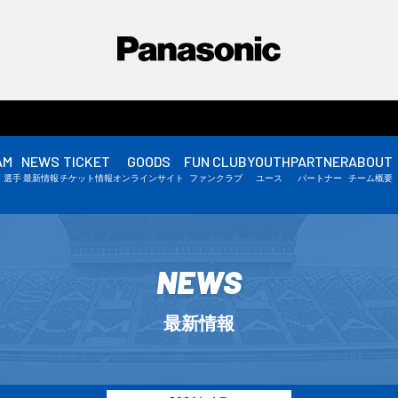
AM
NEWS
TICKET
GOODS
FUN CLUB
YOUTH
PARTNER
ABOUT
選手情報
・選手
最新情報
チケット情報
オンラインサイト
ファンクラブ
ユース
パートナー
チーム概要
スタッフ情報
▼
NEWS
最新情報