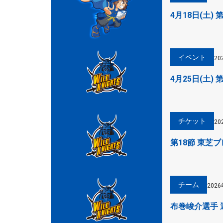
4月18日(土)
イベント
20
4月25日(土
チケット
20
第18節 東芝
チーム
202
布巻峻介選手