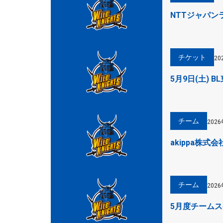
NTTジャパン
チケット
20
5月9日(土)
チーム
202
akippa株
チーム
202
5月度チーム