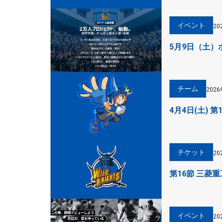
イベント
20
5月9日（土
チーム
202
4月4日(土) 
チケット
20
第16節 三菱
イベント
20