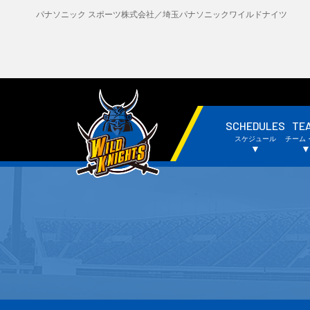
パナソニック スポーツ株式会社／埼玉パナソニックワイルドナイツ
SCHEDULES
TE
・試合日程・結果
・
スケジュール
チーム
・チームスケジュール
・
▼