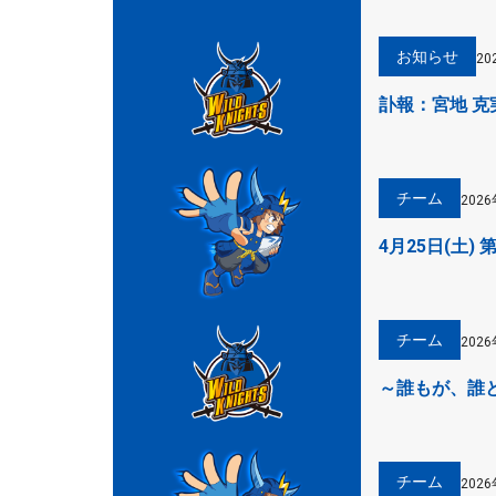
お知らせ
20
訃報：宮地 克
チーム
202
4月25日(土
チーム
202
～誰もが、誰
チーム
202