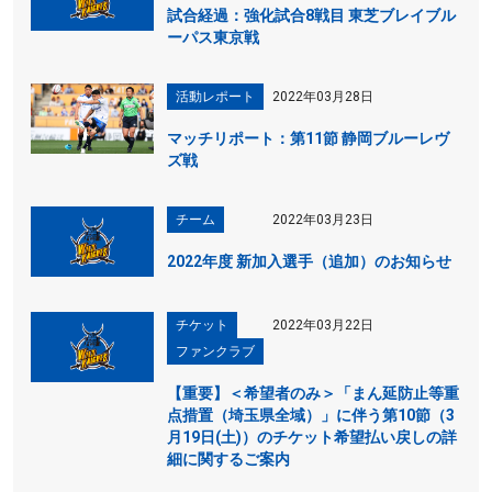
試合経過：強化試合8戦目 東芝ブレイブル
ーパス東京戦
活動レポート
2022年03月28日
マッチリポート：第11節 静岡ブルーレヴ
ズ戦
チーム
2022年03月23日
2022年度 新加入選手（追加）のお知らせ
チケット
2022年03月22日
ファンクラブ
【重要】＜希望者のみ＞「まん延防止等重
点措置（埼玉県全域）」に伴う第10節（3
月19日(土)）のチケット希望払い戻しの詳
細に関するご案内