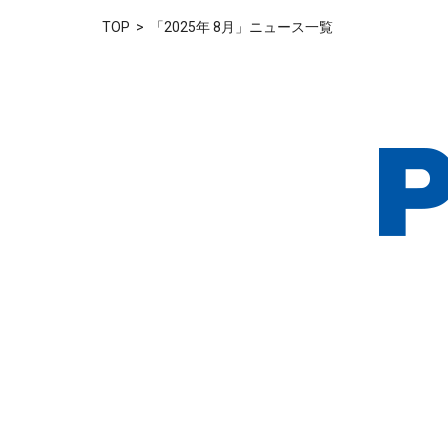
TOP
「2025年 8月」ニュース一覧