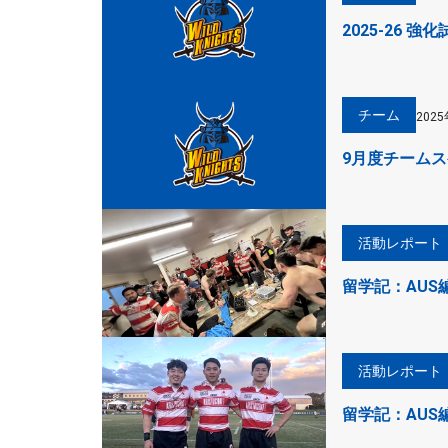
2025-26 強
チーム
202
9月度チーム
活動レポート
留学記：AUS
活動レポート
留学記：AUS