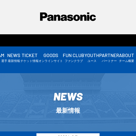
AM
NEWS
TICKET
GOODS
FUN CLUB
YOUTH
PARTNER
ABOUT
選手情報
・選手
最新情報
チケット情報
オンラインサイト
ファンクラブ
ユース
パートナー
チーム概要
スタッフ情報
▼
NEWS
最新情報