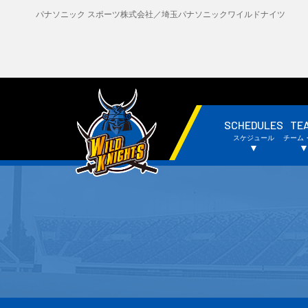
パナソニック スポーツ株式会社／埼玉パナソニックワイルドナイツ
SCHEDULES
TE
・試合日程・結果
・
スケジュール
チーム
・チームスケジュール
・
▼