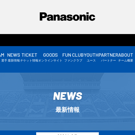
AM
NEWS
TICKET
GOODS
FUN CLUB
YOUTH
PARTNER
ABOUT
選手情報
・選手
最新情報
チケット情報
オンラインサイト
ファンクラブ
ユース
パートナー
チーム概要
スタッフ情報
▼
NEWS
最新情報