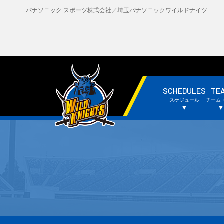
パナソニック スポーツ株式会社／埼玉パナソニックワイルドナイツ
SCHEDULES
TE
・試合日程・結果
・
スケジュール
チーム
・チームスケジュール
・
▼