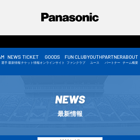
AM
NEWS
TICKET
GOODS
FUN CLUB
YOUTH
PARTNER
ABOUT
選手情報
・選手
最新情報
チケット情報
オンラインサイト
ファンクラブ
ユース
パートナー
チーム概要
スタッフ情報
▼
NEWS
最新情報