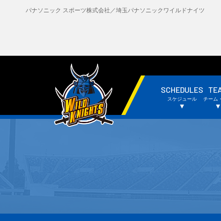
パナソニック スポーツ株式会社／埼玉パナソニックワイルドナイツ
SCHEDULES
TE
・試合日程・結果
・
スケジュール
チーム
・チームスケジュール
・
▼