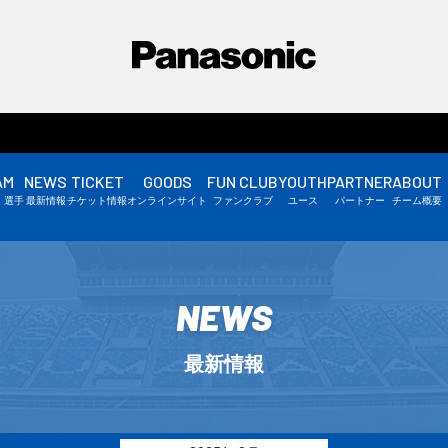
AM
NEWS
TICKET
GOODS
FUN CLUB
YOUTH
PARTNER
ABOUT
選手情報
・選手
最新情報
チケット情報
オンラインサイト
ファンクラブ
ユース
パートナー
チーム概要
スタッフ情報
▼
NEWS
最新情報