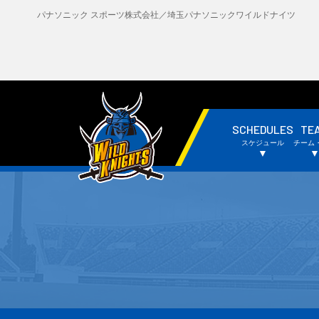
パナソニック スポーツ株式会社／埼玉パナソニックワイルドナイツ
SCHEDULES
TE
・試合日程・結果
・
スケジュール
チーム
・チームスケジュール
・
▼