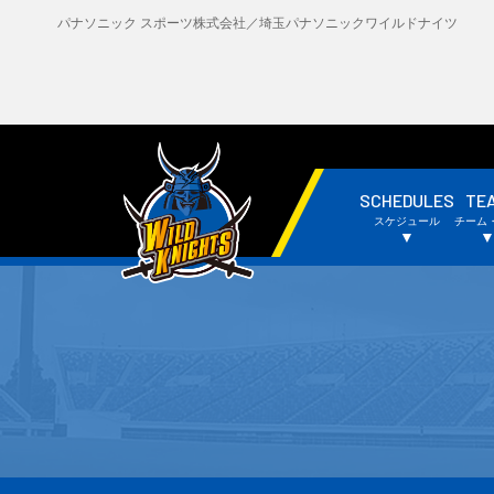
パナソニック スポーツ株式会社／埼玉パナソニックワイルドナイツ
SCHEDULES
TE
・試合日程・結果
・
スケジュール
チーム
・チームスケジュール
・
▼