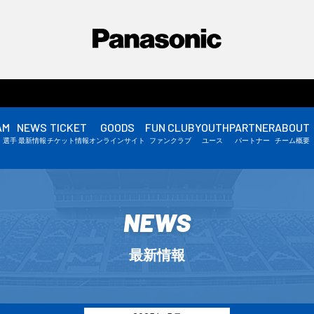
AM
NEWS
TICKET
GOODS
FUN CLUB
YOUTH
PARTNER
ABOUT
選手情報
・選手
最新情報
チケット情報
オンラインサイト
ファンクラブ
ユース
パートナー
チーム概要
スタッフ情報
▼
NEWS
最新情報