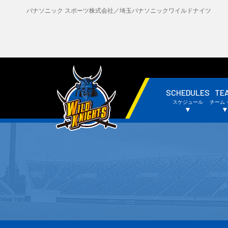
パナソニック スポーツ株式会社／埼玉パナソニックワイルドナイツ
SCHEDULES
TE
・試合日程・結果
・
スケジュール
チーム
・チームスケジュール
・
▼