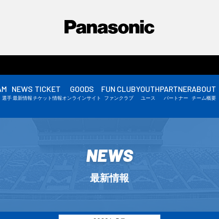
AM
NEWS
TICKET
GOODS
FUN CLUB
YOUTH
PARTNER
ABOUT
選手情報
・選手
最新情報
チケット情報
オンラインサイト
ファンクラブ
ユース
パートナー
チーム概要
スタッフ情報
▼
NEWS
最新情報