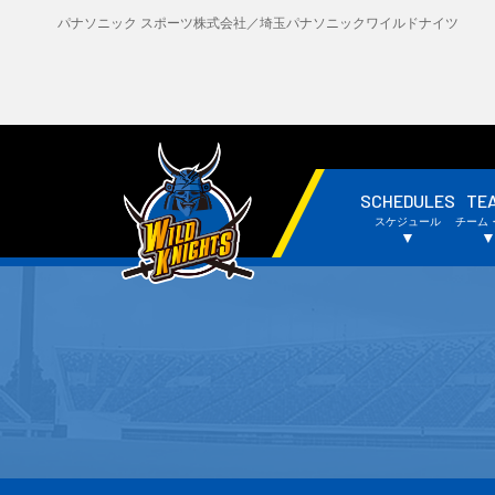
パナソニック スポーツ株式会社／埼玉パナソニックワイルドナイツ
SCHEDULES
TE
・試合日程・結果
・
スケジュール
チーム
・チームスケジュール
・
▼