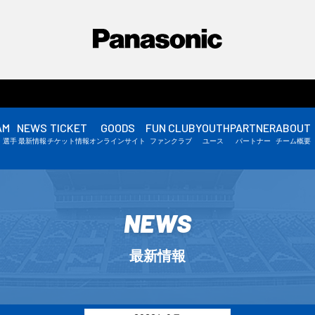
AM
NEWS
TICKET
GOODS
FUN CLUB
YOUTH
PARTNER
ABOUT
選手情報
・選手
最新情報
チケット情報
オンラインサイト
ファンクラブ
ユース
パートナー
チーム概要
スタッフ情報
▼
NEWS
最新情報