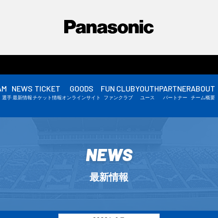
AM
NEWS
TICKET
GOODS
FUN CLUB
YOUTH
PARTNER
ABOUT
選手情報
・選手
最新情報
チケット情報
オンラインサイト
ファンクラブ
ユース
パートナー
チーム概要
スタッフ情報
▼
NEWS
最新情報