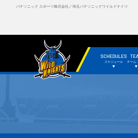
パナソニック スポーツ株式会社／埼玉パナソニックワイルドナイツ
SCHEDULES
TE
・試合日程・結果
・
スケジュール
チーム
・チームスケジュール
・
▼