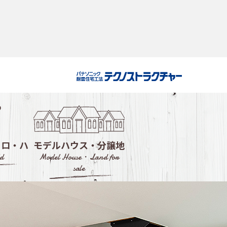
・ロ・ハ
モデルハウス・分譲地
d
Model House・Land for
sale
ルハウス
会社選び