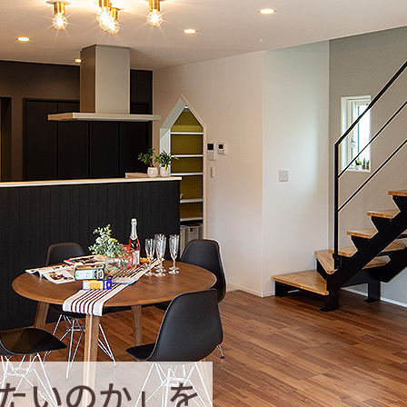
家づくり完璧！ス
どんなふう
｢転機｣への備え！｢わが
快適のヒミツ！そのカ
長持ちする家！だからこ
住まいにぎゅっと