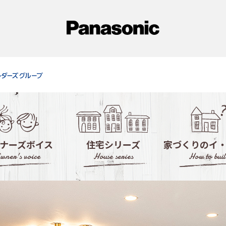
ナーズボイス
住宅シリーズ
家づくりのイ
wner's voice
House series
How to buil
徹底活用！モデ
失敗しない！住宅