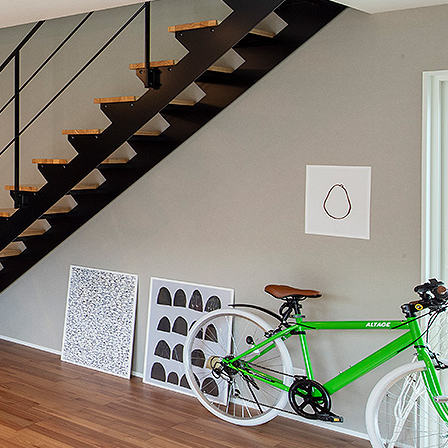
あなたは
ケジュール
に暮らしたいでしょう？
家を貸す｣準備
ギは「断熱」
どんな暮らしを
そ「保証」が大事
つめこみたいでしょう？