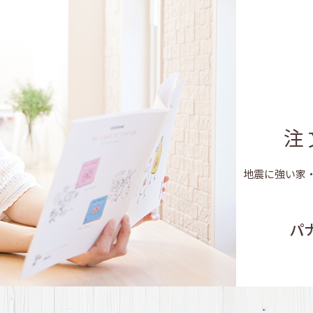
家づくり完璧！ス
｢転機｣への備え！｢わが
快適のヒミツ！そのカ
注
長持ちする家！だからこ
地震に強い家
パ