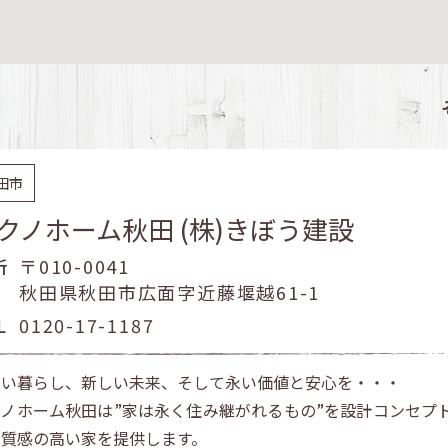
田市
クノホーム秋田 (株)きぼう建設
所
〒010-0041
秋田県秋田市広面字近藤堰越61-1
L
0120-17-1187
しい暮らし、新しい未来、そして永い価値と安心を・・・
クノホーム秋田は”家は永く住み継がれるもの”を設計コンセプ
で質感の高い家を提供します。