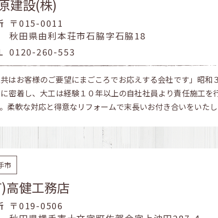
原建設(株)
所
〒015-0011
秋田県由利本荘市石脇字石脇18
L
0120-260-553
私共はお客様のご要望にまごころでお応えする会社です」昭和
域に密着し、大工は経験１０年以上の自社社員より責任施工を
す。柔軟な対応と得意なリフォームで末長いお付き合いをいたし
手市
有)高健工務店
所
〒019-0506
秋田県横手市十文字町佐賀会字上沖田287-4