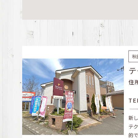
秋
テ
住
TE
新
テ
的