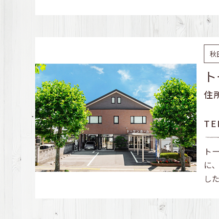
秋
ト
住
TE
ト
に
し