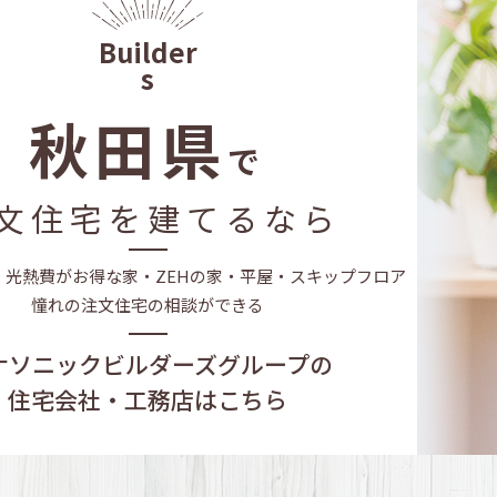
ケジュール
家を貸す｣準備
秋田県
で
ギは「断熱」
文住宅を建てるなら
そ「保証」が大事
・光熱費がお得な家・
ZEHの家・平屋・スキップフロア
憧れの注文住宅の相談ができる
ナソニックビルダーズグループの
住宅会社・工務店はこちら