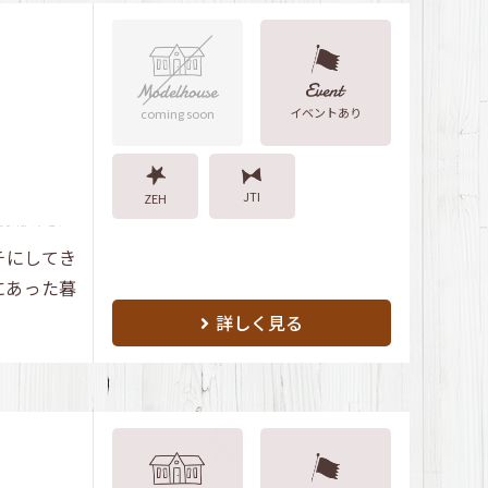
イベントあり
coming soon
JTI
ZEH
チにしてき
にあった暮
詳しく見る