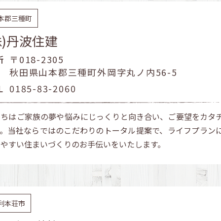
本郡三種町
株)丹波住建
所
〒018-2305
秋田県山本郡三種町外岡字丸ノ内56-5
L
0185-83-2060
たちはご家族の夢や悩みにじっくりと向き合い、ご要望をカタ
す。当社ならではのこだわりのトータル提案で、ライフプラン
しやすい住まいづくりのお手伝いをいたします。
利本荘市