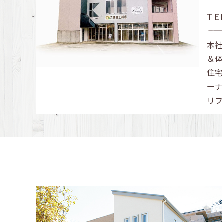
TE
本
＆
住
ー
リ