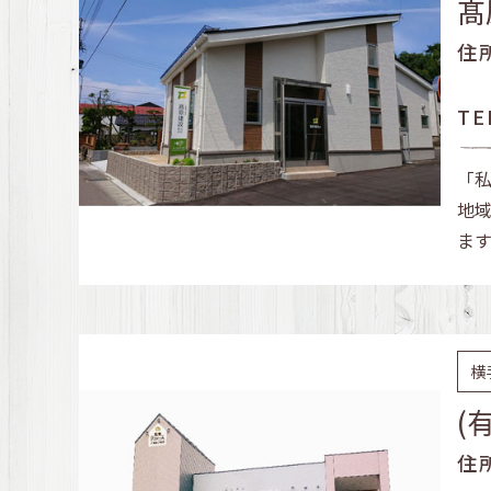
髙
住
TE
「
地
ま
横
(
住