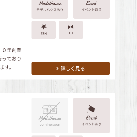
イベントあり
モデルハウスあり
JTI
ZEH
３０年創業
行っており
ます。
詳しく見る
イベントあり
coming soon