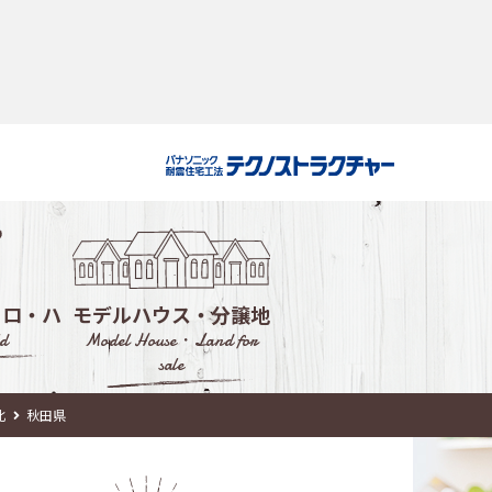
・ロ・ハ
モデルハウス・分譲地
d
Model House・Land for
sale
ルハウス
北
秋田県
会社選び