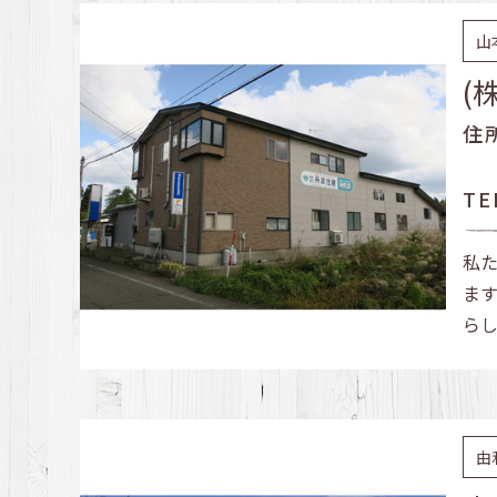
山
(
住
TE
私
ま
ら
由