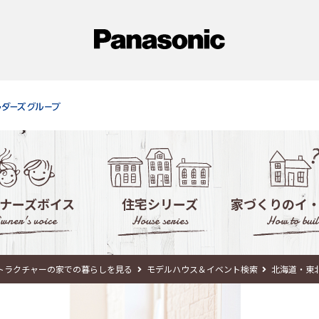
ナーズボイス
住宅シリーズ
家づくりのイ
wner's voice
House series
How to buil
徹底活用！モデ
トラクチャーの家での暮らしを見る
モデルハウス＆イベント検索
北海道・東
失敗しない！住宅