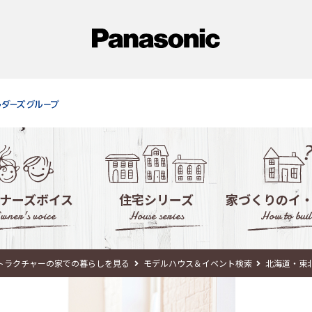
ナーズボイス
住宅シリーズ
家づくりのイ
wner's voice
House series
How to buil
徹底活用！モデ
トラクチャーの家での暮らしを見る
モデルハウス＆イベント検索
北海道・東
失敗しない！住宅