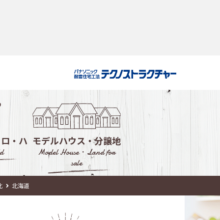
・ロ・ハ
モデルハウス・分譲地
d
Model House・Land for
sale
ルハウス
北
北海道
会社選び