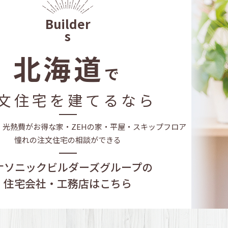
ケジュール
家を貸す｣準備
北海道
で
ギは「断熱」
文住宅を建てるなら
そ「保証」が大事
・光熱費がお得な家・
ZEHの家・平屋・スキップフロア
憧れの注文住宅の相談ができる
ナソニックビルダーズグループの
住宅会社・工務店はこちら