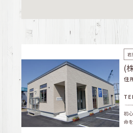
岩
(
住
TE
初
命