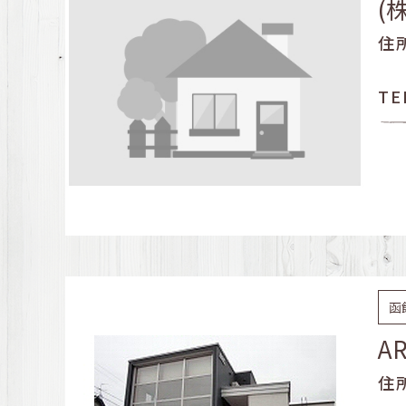
(
住
TE
函
A
住