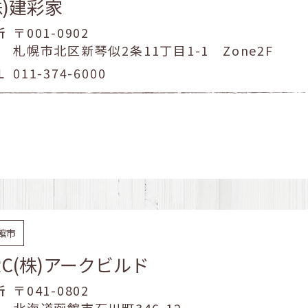
株)建彩家
所
〒001-0902
札幌市北区新琴似2条11丁目1-1 Zone2F
L
011-374-6000
館市
RC(株)アークビルド
所
〒041-0802
北海道函館市石川町346-12