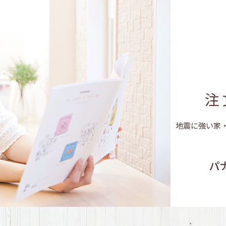
家づくり完璧！ス
｢転機｣への備え！｢わが
快適のヒミツ！そのカ
注
長持ちする家！だからこ
地震に強い家
パ