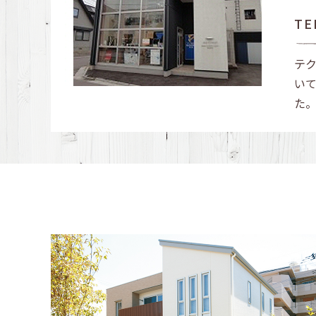
TE
テ
い
た