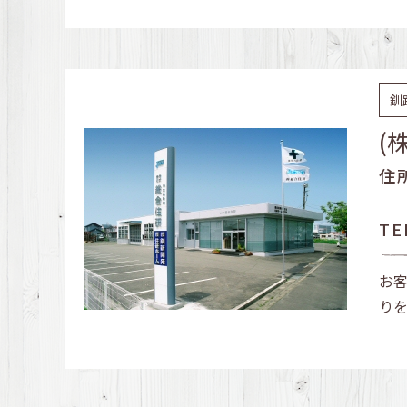
釧
(
住
TE
お
り