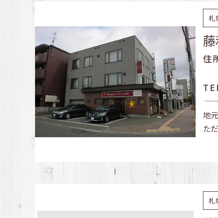
札
藤
住
TE
地
た
札