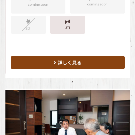
coming soon
coming soon
JTI
ZEH
詳しく見る