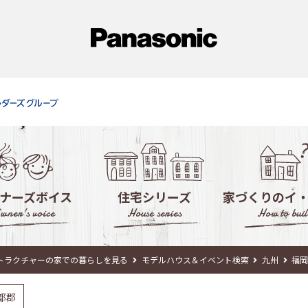
ナーズボイス
住宅シリーズ
家づくりのイ
wner's voice
House series
How to buil
徹底活用！モデ
トラクチャーの家での暮らしを見る
モデルハウス＆イベント検索
九州
福
失敗しない！住宅
都郡