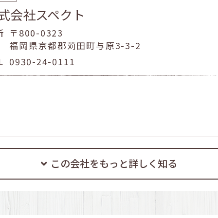
式会社スペクト
家づくり完璧！ス
所
〒800-0323
福岡県京都郡苅田町与原3-3-2
｢転機｣への備え！｢わが
L
0930-24-0111
快適のヒミツ！そのカ
長持ちする家！だからこ
この会社をもっと詳しく知る