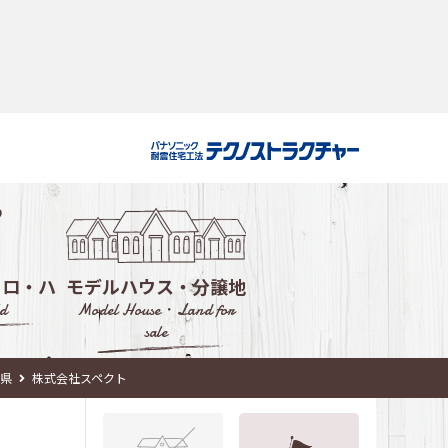
・ロ・ハ
モデルハウス・分譲地
d
Model House・Land for
sale
ルハウス
岡県
株式会社スペクト
会社選び