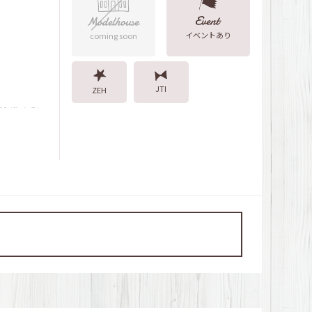
ケジュール
イベントあり
coming soon
家を貸す｣準備
JTI
ZEH
ギは「断熱」
そ「保証」が大事