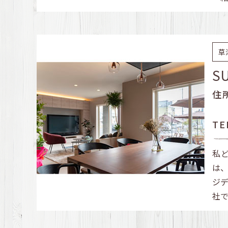
草
S
住
TE
私
は
ジ
社で