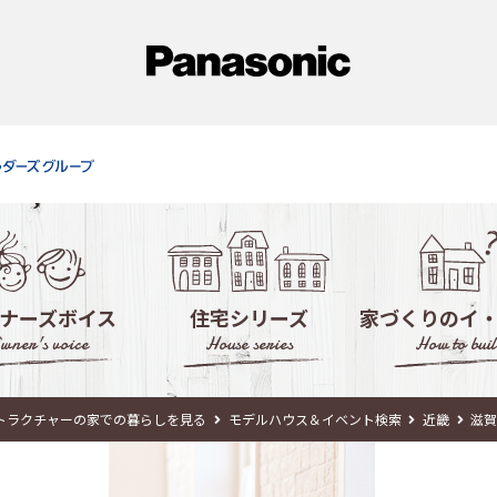
ナーズボイス
住宅シリーズ
家づくりのイ
wner's voice
House series
How to buil
徹底活用！モデ
トラクチャーの家での暮らしを見る
モデルハウス＆イベント検索
近畿
滋
失敗しない！住宅