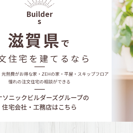
ケジュール
家を貸す｣準備
滋賀県
で
ギは「断熱」
文住宅を建てるなら
そ「保証」が大事
・光熱費がお得な家・
ZEHの家・平屋・スキップフロア
憧れの注文住宅の相談ができる
ナソニックビルダーズグループの
住宅会社・工務店はこちら