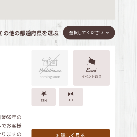
その他の都道府県を選ぶ
選択してください
イベントあり
coming soon
JTI
ZEH
業69年の
ルでお客様
おりますの
詳しく見る