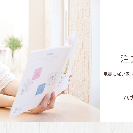
家づくり完璧！ス
｢転機｣への備え！｢わが
快適のヒミツ！そのカ
注
長持ちする家！だからこ
地震に強い家
パ