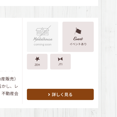
イベントあり
coming soon
JTI
ZEH
動産販売）
活かし、レ
・不動産会
詳しく見る