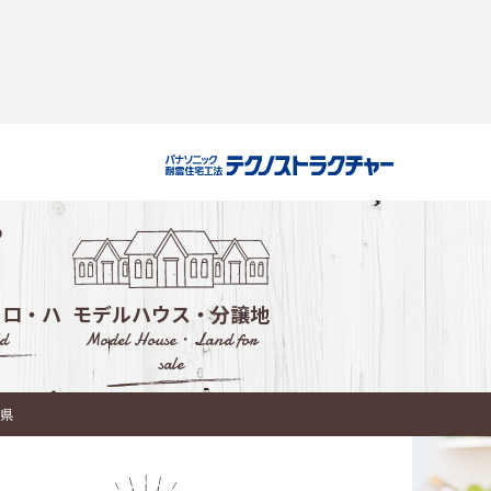
・ロ・ハ
モデルハウス・分譲地
d
Model House・Land for
sale
ルハウス
賀県
会社選び