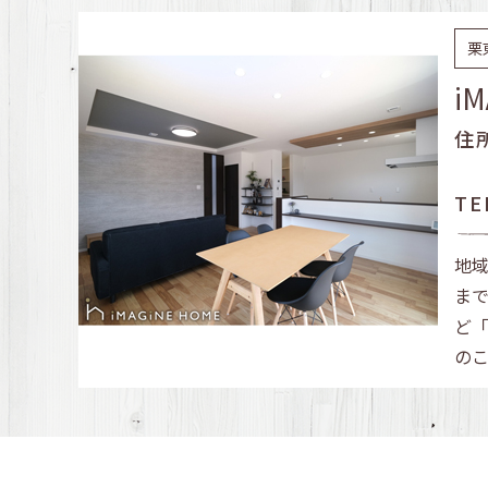
栗
i
住
TE
地
ま
ど
の