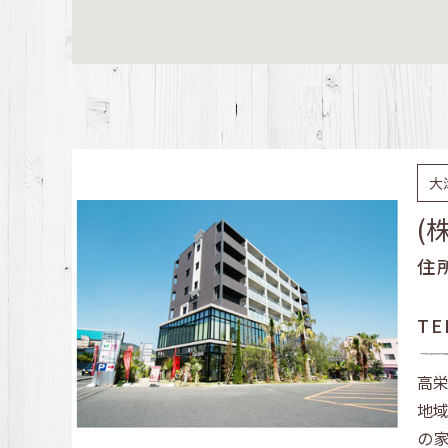
大
(
住
TE
高栄
地
の