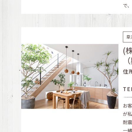
で
草
(
（
住
TE
お
が
耐
一