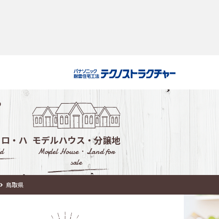
・ロ・ハ
モデルハウス・分譲地
d
Model House・Land for
sale
ルハウス
鳥取県
会社選び