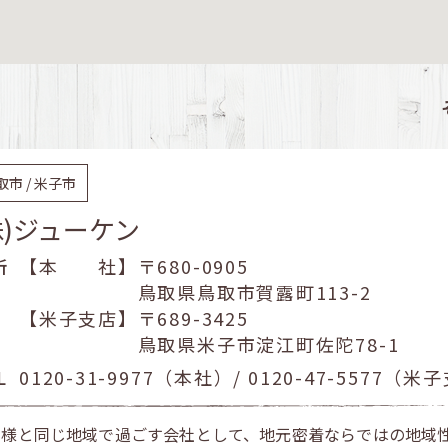
取市 / 米子市
株)ジューケン
所
【本 社】〒680-0905
鳥取県鳥取市賀露町113-2
【米子支店】〒689-3425
鳥取県米子市淀江町佐陀78-1
L
0120-31-9977（本社）/ 0120-47-5577（
客様と同じ地域で過ごす会社として、地元密着ならではの地域