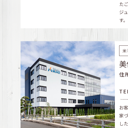
た
ジ
す。
米
美
住
TE
お
家
し