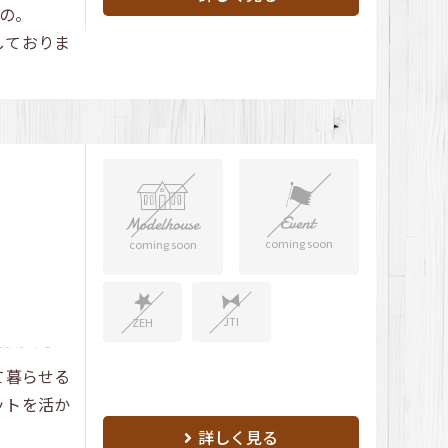
の。
しておりま
coming soon
coming soon
JTI
ZEH
て暮らせる
ットを活か
詳しく見る