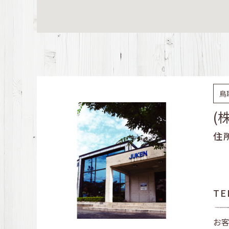
鳥
(
住
TE
お