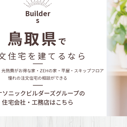
ケジュール
家を貸す｣準備
鳥取県
で
ギは「断熱」
文住宅を建てるなら
そ「保証」が大事
・光熱費がお得な家・
ZEHの家・平屋・スキップフロア
憧れの注文住宅の相談ができる
ナソニックビルダーズグループの
住宅会社・工務店はこちら