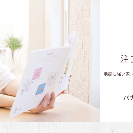
家づくり完璧！ス
｢転機｣への備え！｢わが
快適のヒミツ！そのカ
注
長持ちする家！だからこ
地震に強い家
パ