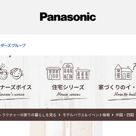
ナーズボイス
住宅シリーズ
家づくりのイ
wner's voice
House series
How to buil
徹底活用！モデ
トラクチャーの家での暮らしを見る
モデルハウス＆イベント検索
中国・四国
失敗しない！住宅