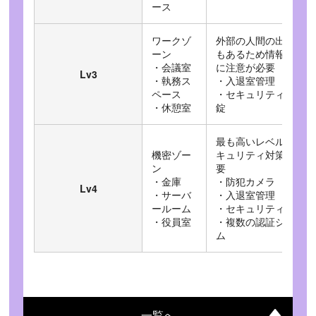
ース
ワークゾ
外部の人間の出入り
ーン
もあるため情報漏洩
・会議室
に注意が必要
Lv3
・執務ス
・入退室管理
ペース
・セキュリティ電気
・休憩室
錠
最も高いレベルのセ
機密ゾー
キュリティ対策が必
ン
要
・金庫
・防犯カメラ
Lv4
・サーバ
・入退室管理
ールーム
・セキュリティ錠
・役員室
・複数の認証システ
ム
一覧へ