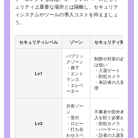
ュリティ上重要な場所とは隔離し、セキュリテ
ィシステムやツールの導入コストを抑えましょ
う。
セキュリティレベル
ゾーン
セキュリティ対策例
パブリッ
制限や対策の必要性
クゾーン
は低い
・廊下
・入退ゲート
Lv1
・エント
・防犯カメラ
ランス
・来訪者の入退室管
・エレベ
理
ーター
共有ゾー
ン
不審者や部外者の侵
・受付
入を防ぐ必要がある
Lv2
・ロビー
・防犯カメラ
・打ち合
・パーテーション
わせスペ
・訪者の入退室管理