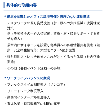
具体的な取組内容
＊健康を意識したオフィス環境整備と無理のない運動増進
デスクワークの座り姿勢改善（肘・腰への負担軽減）疲労軽減
対策
※（事務椅子の一斉入替実施：背筋・肘・腰をサポートする椅
子を導入）
居室内にサイネージを設置し従業員への各種情報共有促進（健
康・安全衛生情報等）大型モニター5箇所設置
待ち時間ストレッチ体操／これだけ・ぐるっと体操（社内啓発
実施）
その他（各種イベント活動への参加）
＊ワークライフバランスの実現
フレックスタイム制度導入（ノンコア）
リモートワーク制度導入
勤務間インターバル制度導入
育児休業・時短勤務等の制度の充実