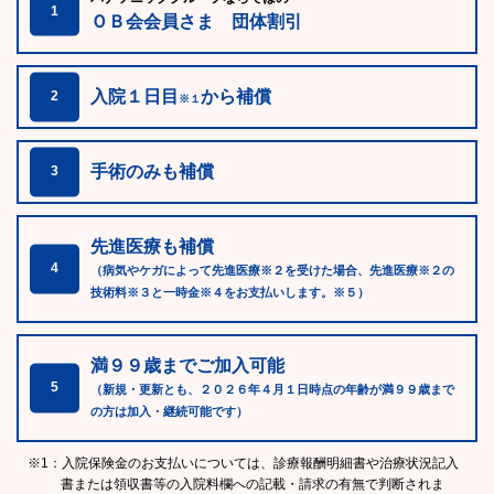
1
ＯＢ会会員さま 団体割引
入院１日目
から補償
2
※１
手術のみも補償
3
先進医療も補償
4
（病気やケガによって先進医療※２を受けた場合、先進医療※２の
技術料※３と一時金※４をお支払いします。※５）
満９９歳までご加入可能
5
（新規・更新とも、２０２６年４月１日時点の年齢が満９９歳まで
の方は加入・継続可能です）
※1：入院保険金のお支払いについては、診療報酬明細書や治療状況記入
書または領収書等の入院料欄への記載・請求の有無で判断されま