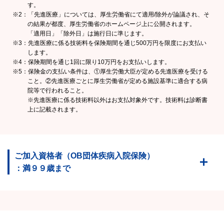
す。
※2：「先進医療」については、厚生労働省にて適用/除外が論議され、そ
の結果が都度、厚生労働省のホームページ上に公開されます。
「適用日」「除外日」は施行日に準じます。
※3：先進医療に係る技術料を保険期間を通じ500万円を限度にお支払い
します。
※4：保険期間を通じ1回に限り10万円をお支払いします。
※5：保険金の支払い条件は、①厚生労働大臣が定める先進医療を受ける
こと。②先進医療ごとに厚生労働省が定める施設基準に適合する病
院等で行われること。
※先進医療に係る技術料以外はお支払対象外です。技術料は診断書
上に記載されます。
ご加入資格者（OB団体疾病入院保険）
：満９９歳まで