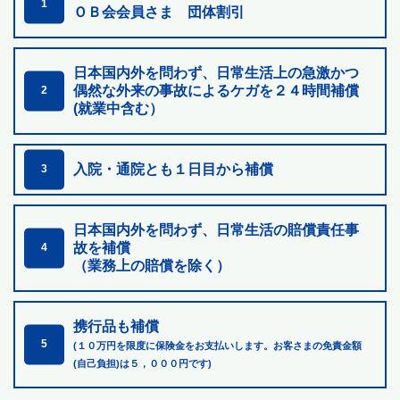
1
ＯＢ会会員さま 団体割引
日本国内外を問わず、日常生活上の急激かつ
偶然な外来の
事故によるケガを２４時間補償
2
(就業中含む）
入院・通院とも１日目から補償
3
日本国内外を問わず、日常生活の賠償責任事
故を補償
4
（業務上の賠償を除く）
携行品も補償
5
(１０万円を限度に保険金をお支払いします。お客さまの免責金額
(自己負担)は５，０００円です)