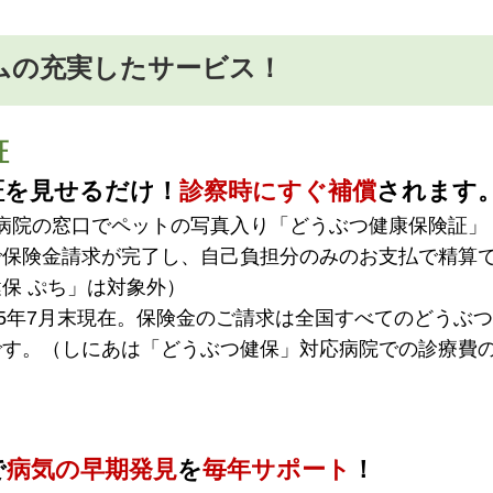
ムの充実したサービス！
証
証を見せるだけ！
診察時にすぐ補償
されます
動物病院の窓口でペットの写真入り「どうぶつ健康保険証」
で保険金請求が完了し、自己負担分のみのお支払で精算
保 ぷち」は対象外）
25年7月末現在。保険金のご請求は全国すべてのどうぶつ
です。（しにあは「どうぶつ健保」対応病院での診療費
で
病気の早期発見
を
毎年サポート
！