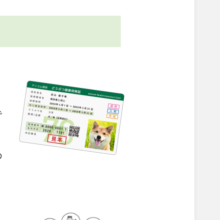
。
で
の