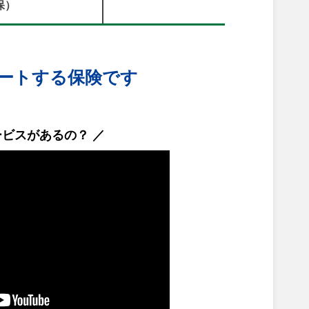
保）
ートする保険です
ービスがあるの？ ／