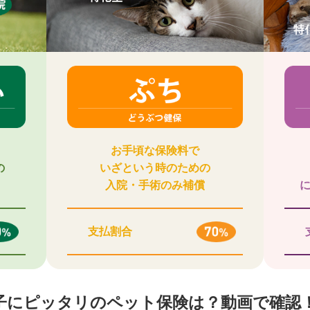
お手頃な保険料で
の
いざという時のための
入院・手術のみ補償
支払割合
子にピッタリのペット保険は？動画で確認！