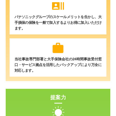
recent_actors
パナソニックグループのスケールメリットを生かし、大
手損保の保険を一般で加入するよりお得に加入いただけ
ます。
work
当社事故専門部署と大手保険会社の24時間事故受付窓
口・サービス拠点を活用したバックアップにより万全に
対応します。
提案力