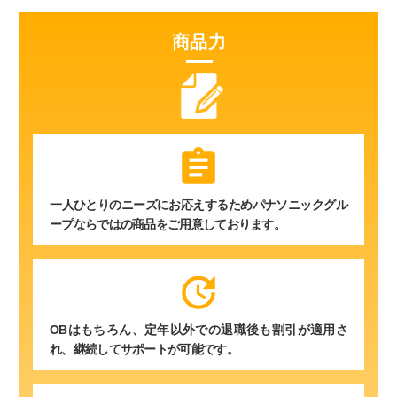
商品力
assignment
一人ひとりのニーズにお応えするためパナソニックグル
ープならではの商品をご用意しております。
update
OBはもちろん、定年以外での退職後も割引が適用さ
れ、継続してサポートが可能です。