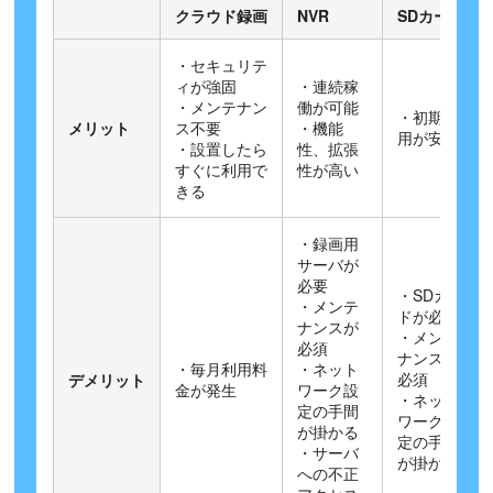
クラウド録画
NVR
SDカード
・セキュリテ
ィが強固
・連続稼
・メンテナン
働が可能
・初期費
メリット
ス不要
・機能
用が安い
・設置したら
性、拡張
すぐに利用で
性が高い
きる
・録画用
サーバが
必要
・SDカー
・メンテ
ドが必要
ナンスが
・メンテ
必須
ナンスが
・毎月利用料
・ネット
必須
デメリット
金が発生
ワーク設
・ネット
定の手間
ワーク設
が掛かる
定の手間
・サーバ
が掛かる
への不正