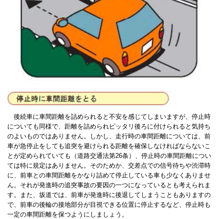
後続車に車間距離を詰められると不安を感じてしまいますが、停止時
についても同様で、距離を詰められピッタリ後ろに付けられると気持ち
のよいものではありません。しかし、走行時の車間距離については、前
車が急停止をしても追突を避けられる距離を確保しなければならないこ
とが定められていても（道路交通法第26条）、停止時の車間距離につい
ては特に規定はありません。そのためか、交差点での信号待ちや渋滞時
に、前車との車間距離をかなり詰めて停止している車も少なくありませ
ん。それが発進時の追突事故の要因の一つになっているとも考えられま
す。また、坂道では、前車が発進時に後退してしまうこともありますの
で、前車の後輪の接地部分が目視できる位置に停止するなど、停止時も
一定の車間距離を保つようにしましょう。