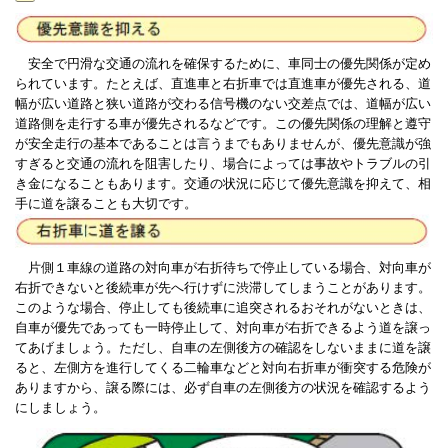
安全で円滑な交通の流れを確保するために、車同士の優先関係が定め
られています。たとえば、直進車と右折車では直進車が優先される、道
幅が広い道路と狭い道路が交わる信号機のない交差点では、道幅が広い
道路側を走行する車が優先されるなどです。この優先関係の理解と遵守
が安全走行の基本であることは言うまでもありませんが、優先意識が強
すぎると交通の流れを阻害したり、場合によっては事故やトラブルの引
き金になることもあります。交通の状況に応じて優先意識を抑えて、相
手に道を譲ることも大切です。
片側１車線の道路の対向車が右折待ちで停止している場合、対向車が
右折できないと後続車が先へ行けずに渋滞してしまうことがあります。
このような場合、停止しても後続車に追突されるおそれがないときは、
自車が優先であっても一時停止して、対向車が右折できるよう道を譲っ
てあげましょう。ただし、自車の左側後方の確認をしないままに道を譲
ると、左側方を進行してくる二輪車などと対向右折車が衝突する危険が
ありますから、譲る際には、必ず自車の左側後方の状況を確認するよう
にしましょう。