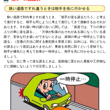
狭い道路で対向車とすれ違うとき、「相手が道を譲るだろう」と考え
て進行すると、相手も同じように考えて進行してきて接触するおそれが
あります。すれ違い時の譲り合いに関しては、「坂道では、下りの車が
上りの車に道を譲る」、「片側が転落のおそれがある崖になっている道
路で、安全な行き違いができないときは、崖側の車は一時停止して道を
譲る」（交通の方法に関する教則第６章第２節）以外には、特にどちら
が譲るという規定はありませんが、事故を未然に防ぐという意味でも、
相手が優先だと考えて自車が一時停止し、相手を先に行かせるようにし
ましょう。
なお、左に寄って道を譲るときは、道路端に置かれた看板や工作物な
どに接触しないよう十分注意しましょう。