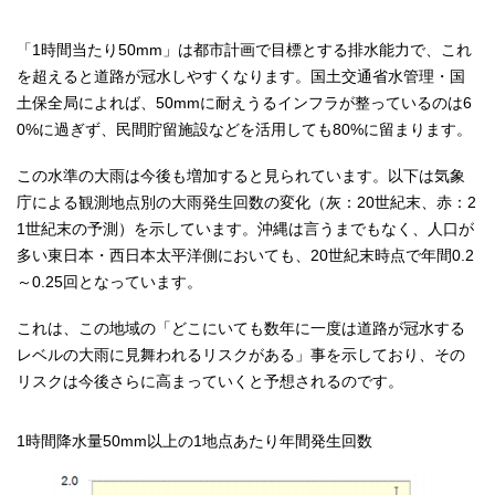
「1時間当たり50mm」は都市計画で目標とする排水能力で、これ
を超えると道路が冠水しやすくなります。国土交通省水管理・国
土保全局によれば、50mmに耐えうるインフラが整っているのは6
0%に過ぎず、民間貯留施設などを活用しても80%に留まります。
この水準の大雨は今後も増加すると見られています。以下は気象
庁による観測地点別の大雨発生回数の変化（灰：20世紀末、赤：2
1世紀末の予測）を示しています。沖縄は言うまでもなく、人口が
多い東日本・西日本太平洋側においても、20世紀末時点で年間0.2
～0.25回となっています。
これは、この地域の「どこにいても数年に一度は道路が冠水する
レベルの大雨に見舞われるリスクがある」事を示しており、その
リスクは今後さらに高まっていくと予想されるのです。
1時間降水量50mm以上の1地点あたり年間発生回数