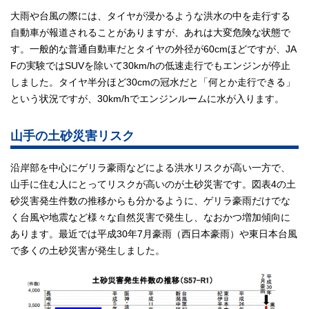
大雨や台風の際には、タイヤが浸かるような洪水の中を走行する
自動車が報道されることがありますが、あれは大変危険な状態で
す。一般的な普通自動車だとタイヤの外径が60cmほどですが、JA
Fの実験ではSUVを除いて30km/hの低速走行でもエンジンが停止
しました。タイヤ半分ほど30cmの冠水だと「何とか走行できる」
という状況ですが、30km/hでエンジンルームに水が入ります。
山手の土砂災害リスク
沿岸部を中心にゲリラ豪雨などによる洪水リスクが高い一方で、
山手に住む人にとってリスクが高いのが土砂災害です。図表4の土
砂災害発生件数の推移からも分かるように、ゲリラ豪雨だけでな
く台風や地震など様々な自然災害で発生し、なおかつ増加傾向に
あります。最近では平成30年7月豪雨（西日本豪雨）や東日本台風
で多くの土砂災害が発生しました。