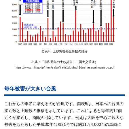
図表4：土砂災害発生件数の推移
出典：「令和元年の土砂災害」（国土交通省）
https://www.mlit.go.jp/river/sabo/jirei/r1dosha/r1doshasagainogaiyou.pdf
毎年被害が大きい台風
これからの季節に増えるのが台風です。図表5は、日本への台風の
接近数と上陸数の推移を示しています。これによると毎年約12個
近くが接近し、3個が上陸しています。例えば大阪を中心に甚大な
被害をもたらした平成30年台風21号では約11万4,000台の車両に