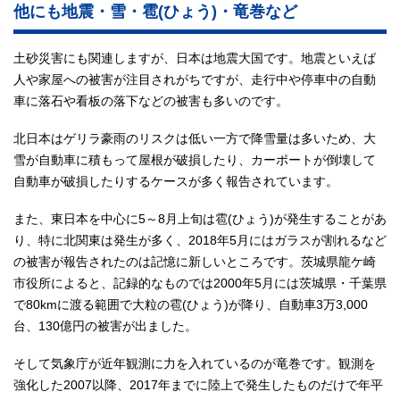
他にも地震・雪・雹(ひょう)・竜巻など
土砂災害にも関連しますが、日本は地震大国です。地震といえば
人や家屋への被害が注目されがちですが、走行中や停車中の自動
車に落石や看板の落下などの被害も多いのです。
北日本はゲリラ豪雨のリスクは低い一方で降雪量は多いため、大
雪が自動車に積もって屋根が破損したり、カーポートが倒壊して
自動車が破損したりするケースが多く報告されています。
また、東日本を中心に5～8月上旬は雹(ひょう)が発生することがあ
り、特に北関東は発生が多く、2018年5月にはガラスが割れるなど
の被害が報告されたのは記憶に新しいところです。茨城県龍ケ崎
市役所によると、記録的なものでは2000年5月には茨城県・千葉県
で80kmに渡る範囲で大粒の雹(ひょう)が降り、自動車3万3,000
台、130億円の被害が出ました。
そして気象庁が近年観測に力を入れているのが竜巻です。観測を
強化した2007以降、2017年までに陸上で発生したものだけで年平