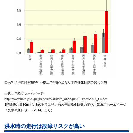
図表3：1時間降水量50mm以上の1地点当たり年間発生回数の変化予想
出典：気象庁ホームページ
http://www.data.jma.go.jp/cpdinfo/climate_change/2014/pdf/2014_full.pdf
1時間降水量50mm以上の非常に強い雨の年間発生回数の変化（気象庁ホームページ
「異常気象レポート2014」より）
洪水時の走行は故障リスクが高い