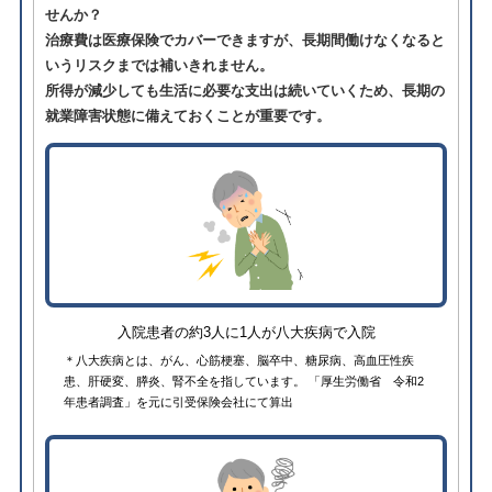
せんか？
治療費は医療保険でカバーできますが、長期間働けなくなると
いうリスクまでは補いきれません。
所得が減少しても生活に必要な支出は続いていくため、長期の
就業障害状態に備えておくことが重要です。
入院患者の約3人に1人が八大疾病で入院
＊八大疾病とは、がん、心筋梗塞、脳卒中、糖尿病、高血圧性疾
患、肝硬変、膵炎、腎不全を指しています。 「厚生労働省 令和2
年患者調査」を元に引受保険会社にて算出