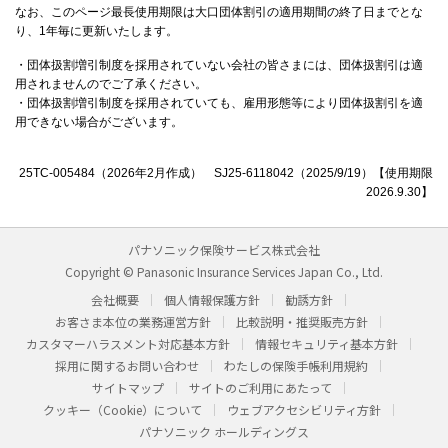
なお、このページ最長使用期限は大口団体割引の適用期間の終了日までとな
り、1年毎に更新いたします。
・団体扱割増引制度を採用されていない会社の皆さまには、団体扱割引は適
用されませんのでご了承ください。
・団体扱割増引制度を採用されていても、雇用形態等により団体扱割引を適
用できない場合がございます。
25TC-005484（2026年2月作成） SJ25-6118042（2025/9/19）【使用期限
2026.9.30】
パナソニック保険サービス株式会社
Copyright © Panasonic Insurance Services Japan Co., Ltd.
会社概要
個人情報保護方針
勧誘方針
お客さま本位の業務運営方針
比較説明・推奨販売方針
カスタマーハラスメント対応基本方針
情報セキュリティ基本方針
採用に関するお問い合わせ
わたしの保険手帳利用規約
サイトマップ
サイトのご利用にあたって
クッキー（Cookie）について
ウェブアクセシビリティ方針
パナソニック ホールディングス